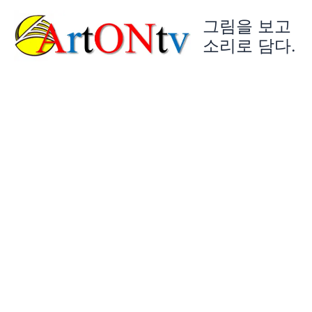
콘
그림을 보고
텐
츠
소리로 담다.
로
건
너
뛰
기