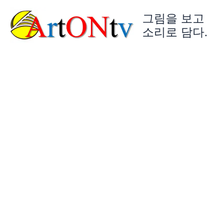
콘
그림을 보고
텐
츠
소리로 담다.
로
건
너
뛰
기