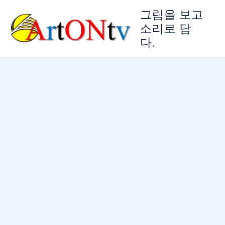
콘
그림을 보고
텐
소리로 담
츠
다.
로
건
너
뛰
기