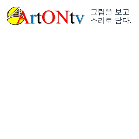
콘
그림을 보고
텐
츠
소리로 담다.
로
건
너
뛰
기