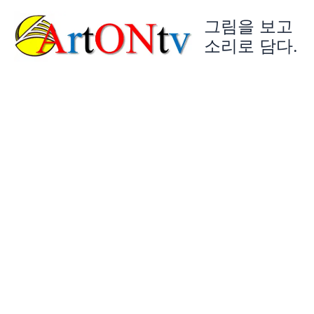
콘
그림을 보고
텐
츠
소리로 담다.
로
건
너
뛰
기