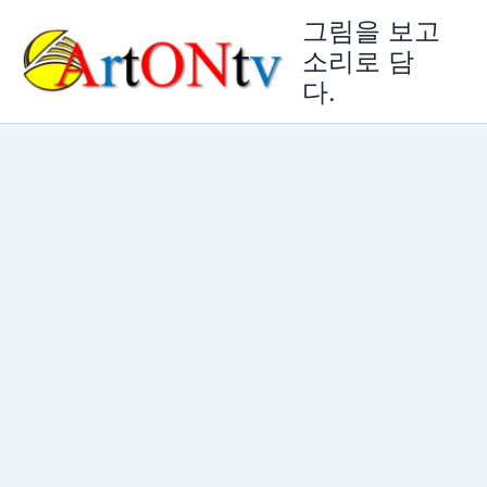
콘
그림을 보고
텐
소리로 담
츠
다.
로
건
너
뛰
기