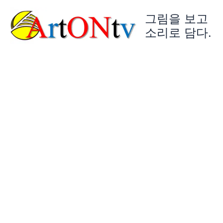
콘
그림을 보고
텐
츠
소리로 담다.
로
건
너
뛰
기