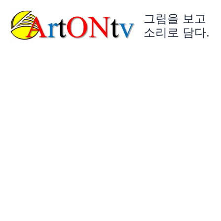
콘
그림을 보고
텐
츠
소리로 담다.
로
건
너
뛰
기