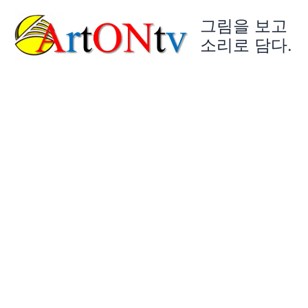
콘
그림을 보고
텐
츠
소리로 담다.
로
건
너
뛰
기