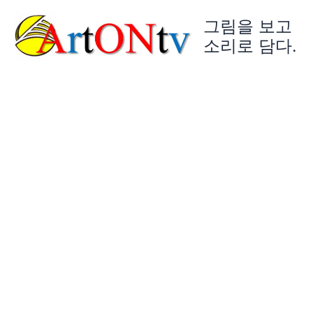
콘
그림을 보고
텐
츠
소리로 담다.
로
건
너
뛰
기