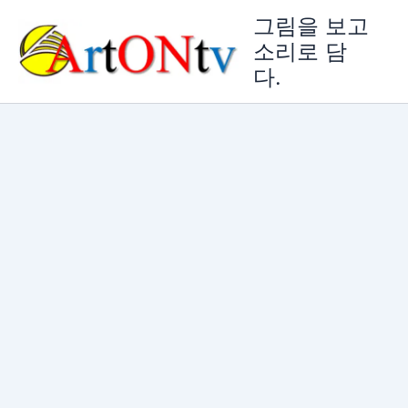
콘
그림을 보고
텐
소리로 담
츠
다.
로
건
너
뛰
기