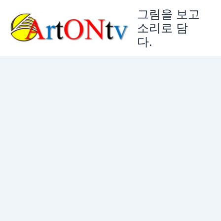
콘
그림을 보고
텐
소리로 담
츠
다.
로
건
너
뛰
기