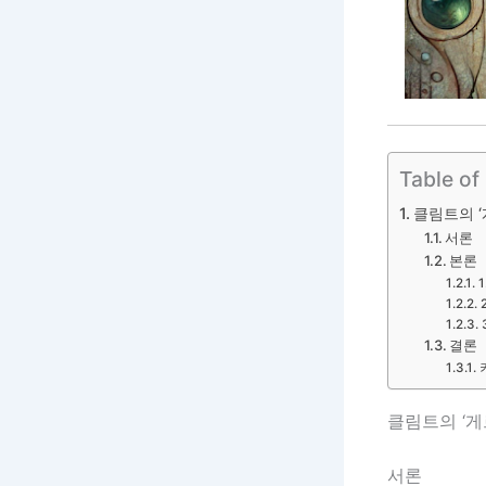
Table of
클림트의 ‘
서론
본론
결론
클림트의 ‘게
서론