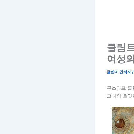
클림트
여성의
글쓴이
관리자
구스타프 클
그녀의 흐릿