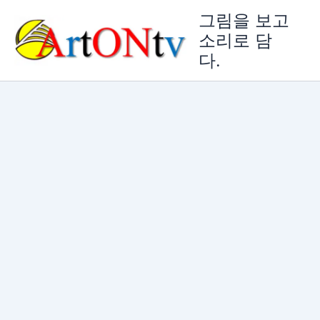
콘
그림을 보고
텐
소리로 담
츠
다.
로
건
너
뛰
기