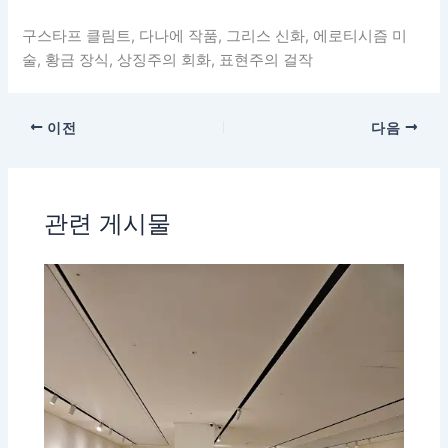
구스타프 클림트, 다나에 작품, 그리스 신화, 에로티시즘 미
술, 황금 장식, 상징주의 회화, 표현주의 걸작
이전
다음
관련 게시물