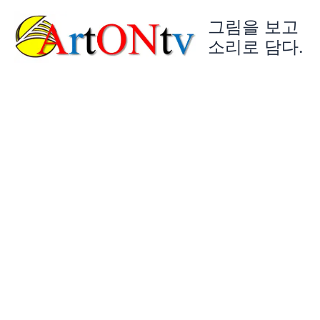
콘
그림을 보고
텐
츠
소리로 담다.
로
건
너
뛰
기