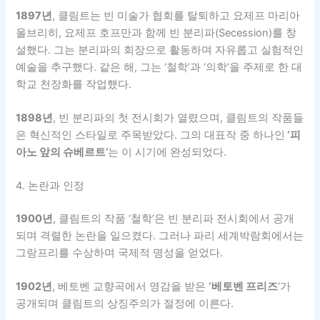
1897년
, 클림트는 빈 미술가 협회를 탈퇴하고 요제프 마리아
올브리히, 요제프 호프만과 함께 빈 분리파(Secession)를 창
설했다. 그는 분리파의 회장으로 활동하며 자유롭고 실험적인
예술을 추구했다. 같은 해, 그는 ‘철학’과 ‘의학’을 주제로 한 대
학교 천장화를 작업했다.
1898년
, 빈 분리파의 첫 전시회가 열렸으며, 클림트의 작품들
은 혁신적인 스타일로 주목받았다. 그의 대표작 중 하나인
‘피
아노 앞의 슈베르트’
는 이 시기에 완성되었다.
4. 논란과 인정
1900년
, 클림트의 작품 ‘철학’은 빈 분리파 전시회에서 공개
되며 격렬한 논란을 일으켰다. 그러나 파리 세계박람회에서는
그랑프리를 수상하며 국제적 명성을 얻었다.
1902년
, 베토벤 교향곡에서 영감을 받은
‘베토벤 프리즈
‘가
공개되며 클림트의 상징주의가 절정에 이른다.