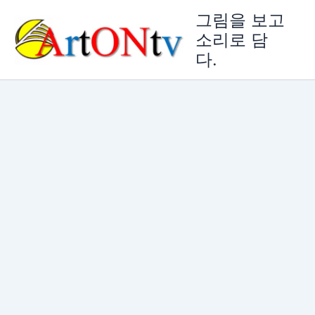
콘
그림을 보고
텐
소리로 담
츠
다.
로
건
너
뛰
기