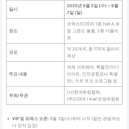
2025년 9월 3일 (수) ~ 9월
일시
7일 (일)
코엑스(COEX) 1층 Hall A, B
장소
및 그랜드 볼룸, 2층 더플라
츠
약 20개국, 총 175개 갤러리
규모
예상
국제 아트페어, 특별전(미디
주요 내용
어아트, 인천공항공사 특별
전), 아트 토크 프로그램 등
(사)한국화랑협회,
주최/주관
(주)COEX / Kiaf 운영위원회
VIP 및 프레스 오픈:
9월 3일(수)부터 시작 (일반 관람객보
다 먼저 입장)