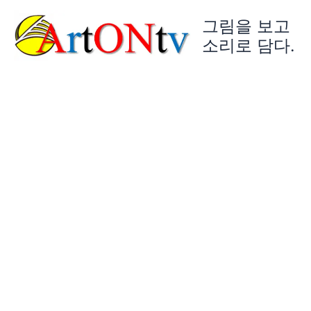
콘
그림을 보고
텐
츠
소리로 담다.
로
건
너
뛰
기