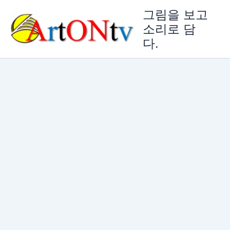
콘
그림을 보고
텐
소리로 담
츠
다.
로
건
너
뛰
기