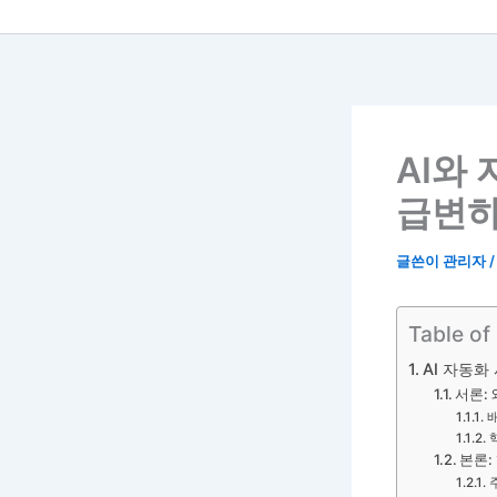
AI와
급변하
글쓴이
관리자
Table of
AI 자동화
서론:
본론: