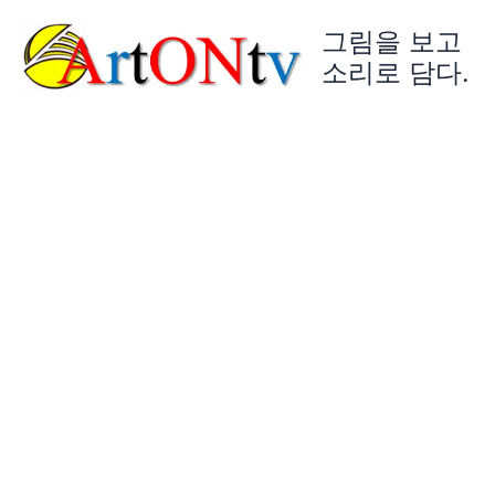
콘
그림을 보고
텐
츠
소리로 담다.
로
건
너
뛰
기