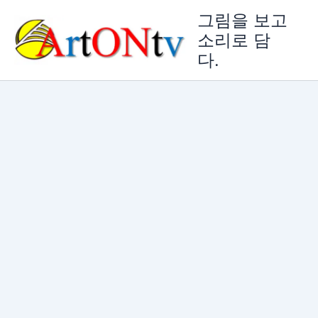
콘
그림을 보고
텐
소리로 담
츠
다.
로
건
너
뛰
기