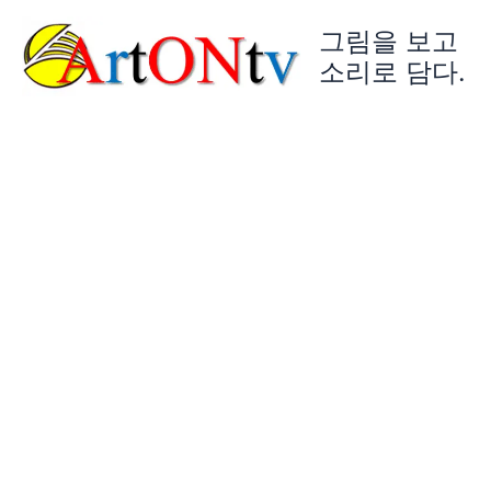
콘
그림을 보고
텐
츠
소리로 담다.
로
건
너
뛰
기