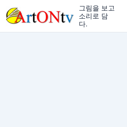
콘
그림을 보고
텐
소리로 담
츠
다.
로
건
너
뛰
기