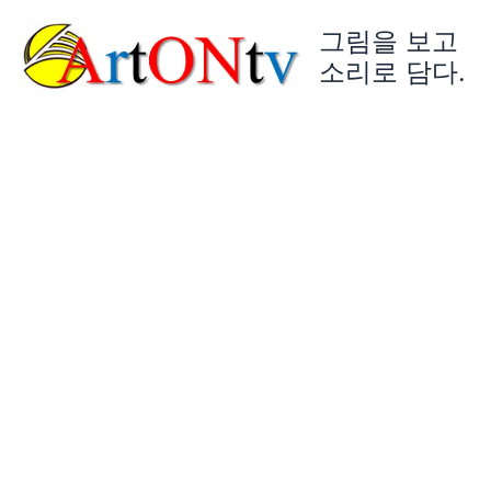
콘
그림을 보고
텐
츠
소리로 담다.
로
건
너
뛰
기