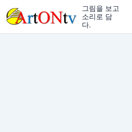
콘
그림을 보고
텐
소리로 담
츠
다.
로
건
너
뛰
기