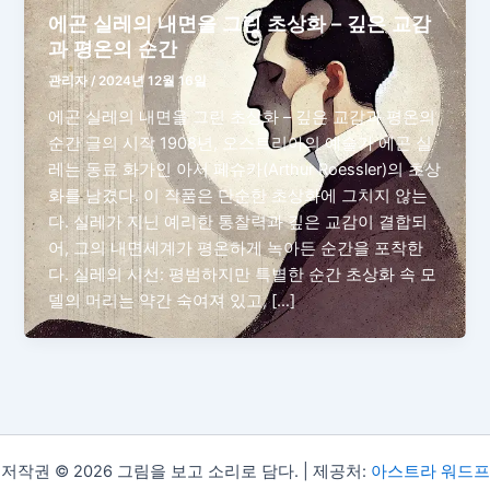
에곤 실레의 내면을 그린 초상화 – 깊은 교감
과 평온의 순간
관리자
/
2024년 12월 16일
에곤 실레의 내면을 그린 초상화 – 깊은 교감과 평온의
순간 글의 시작 1908년, 오스트리아의 예술가 에곤 실
레는 동료 화가인 아서 페슈카(Arthur Roessler)의 초상
화를 남겼다. 이 작품은 단순한 초상화에 그치지 않는
다. 실레가 지닌 예리한 통찰력과 깊은 교감이 결합되
어, 그의 내면세계가 평온하게 녹아든 순간을 포착한
다. 실레의 시선: 평범하지만 특별한 순간 초상화 속 모
델의 머리는 약간 숙여져 있고, […]
저작권 © 2026 그림을 보고 소리로 담다. | 제공처:
아스트라 워드프