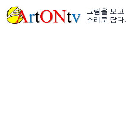
콘
그림을 보고
텐
츠
소리로 담다.
로
건
너
뛰
기