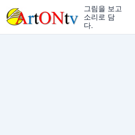
콘
그림을 보고
텐
소리로 담
츠
다.
로
건
너
뛰
기