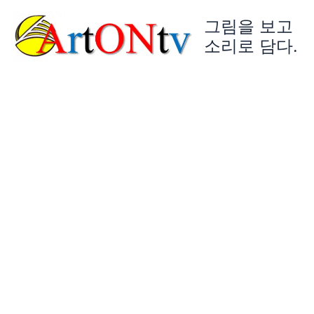
콘
그림을 보고
텐
츠
소리로 담다.
로
건
너
뛰
기