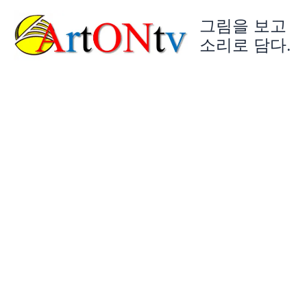
콘
그림을 보고
텐
츠
소리로 담다.
로
건
너
뛰
기