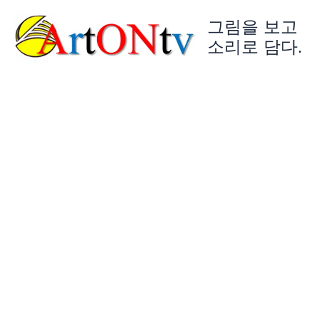
콘
그림을 보고
텐
츠
소리로 담다.
로
건
너
뛰
기