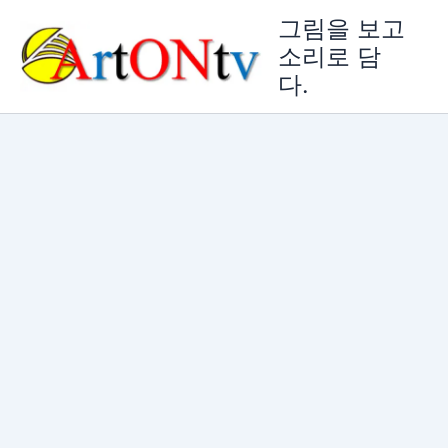
콘
그림을 보고
텐
소리로 담
츠
다.
로
건
너
뛰
기