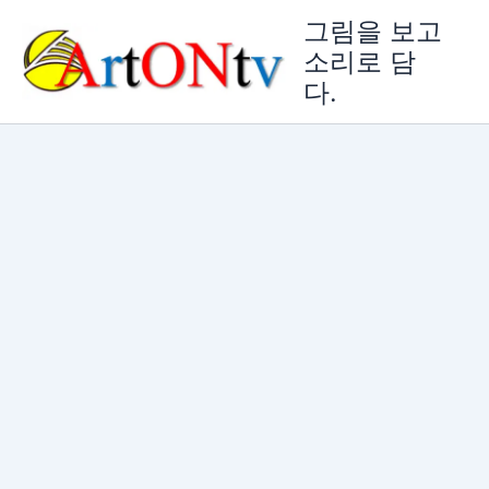
콘
그림을 보고
텐
소리로 담
츠
다.
로
건
너
뛰
기