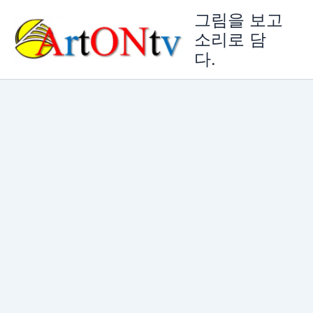
콘
그림을 보고
텐
소리로 담
츠
다.
로
건
너
뛰
기