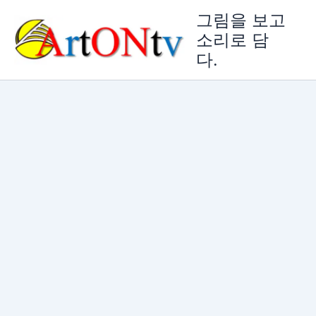
콘
그림을 보고
텐
소리로 담
츠
다.
로
건
너
뛰
기