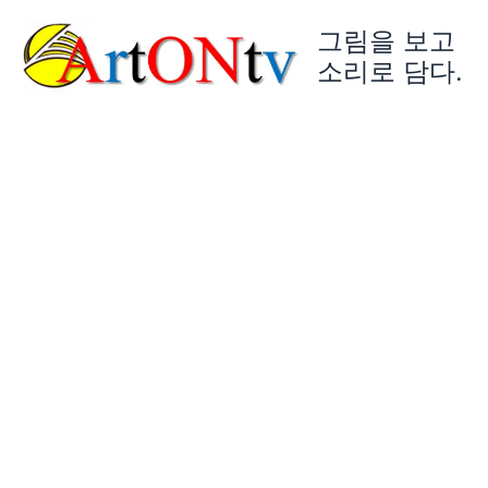
콘
그림을 보고
텐
츠
소리로 담다.
로
건
너
뛰
기