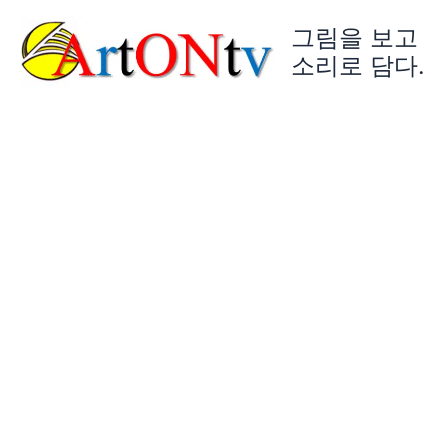
콘
그림을 보고
텐
츠
소리로 담다.
로
건
너
뛰
기