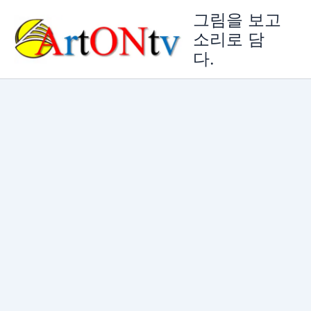
콘
그림을 보고
텐
소리로 담
츠
다.
로
건
너
뛰
기