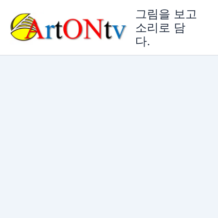
콘
그림을 보고
텐
소리로 담
츠
다.
로
건
너
뛰
기