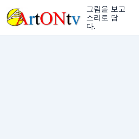
콘
그림을 보고
텐
소리로 담
츠
다.
로
건
너
뛰
기