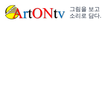
콘
그림을 보고
텐
츠
소리로 담다.
로
건
너
뛰
기