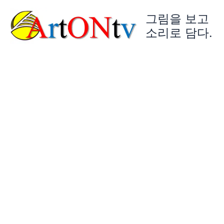
콘
그림을 보고
텐
츠
소리로 담다.
로
건
너
뛰
기