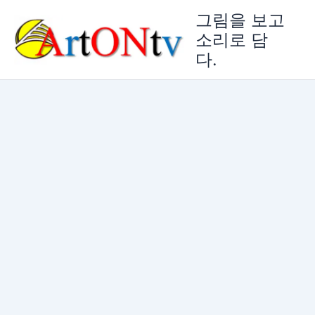
콘
그림을 보고
텐
소리로 담
츠
다.
로
건
너
뛰
기