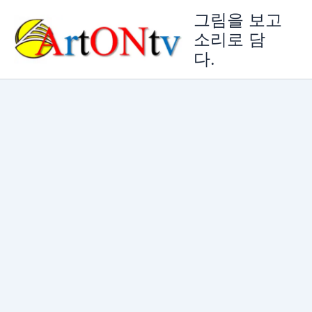
콘
그림을 보고
텐
소리로 담
츠
다.
로
건
너
뛰
기