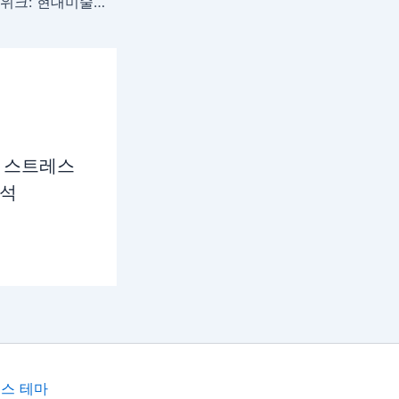
2024 서울 갤러리 위크: 현대미술의 경계를 허물다
 스트레스
분석
스 테마