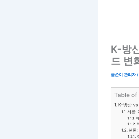
K-방
드 변
글쓴이
관리자
Table of
K-방산 v
서론:
본론: