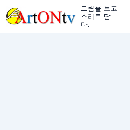
콘
그림을 보고
텐
소리로 담
츠
다.
로
건
너
뛰
기