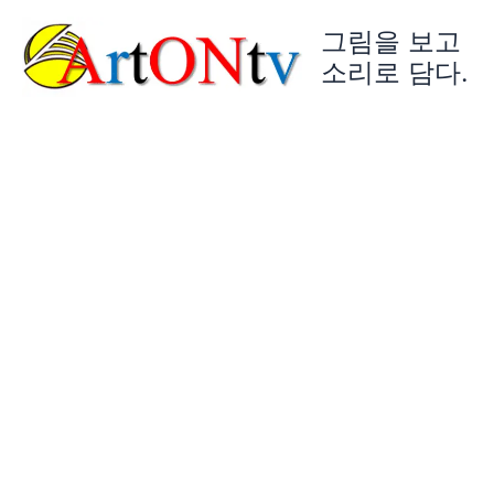
콘
그림을 보고
텐
츠
소리로 담다.
로
건
너
뛰
기