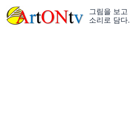
콘
그림을 보고
텐
츠
소리로 담다.
로
건
너
뛰
기