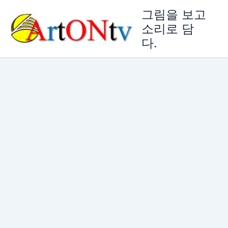
콘
그림을 보고
텐
소리로 담
츠
다.
로
건
너
뛰
기