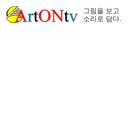
콘
그림을 보고
텐
츠
소리로 담다.
로
건
너
뛰
기