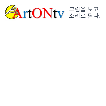
콘
그림을 보고
텐
츠
소리로 담다.
로
건
너
뛰
기